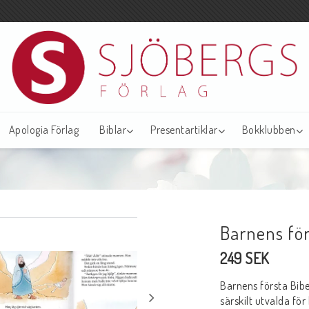
Apologia Förlag
Biblar
Presentartiklar
Bokklubben
Barnens för
249 SEK
Barnens första Bibe
särskilt utvalda för