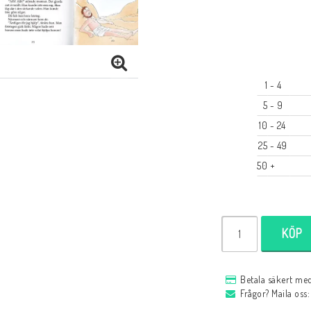
1
 - 4 
5
 - 9 
10
 - 24 
25
 - 49 
50
 +
KÖP
Betala säkert med
Frågor? Maila oss