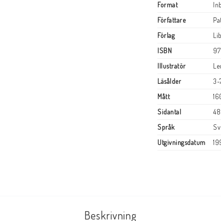
Format
In
Författare
Pa
Förlag
Li
ISBN
97
Illustratör
Le
Läsålder
3-
Mått
16
Sidantal
48
Språk
Sv
Utgivningsdatum
19
Beskrivning