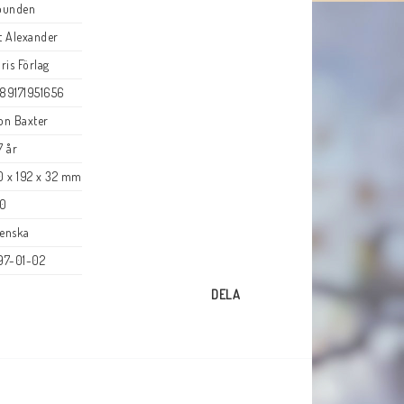
bunden
t Alexander
bris Förlag
89171951656
on Baxter
7 år
0 x 192 x 32 mm
0
enska
97-01-02
DELA