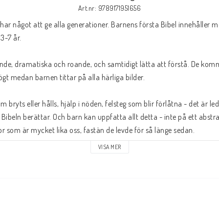
Art.nr: 9789171951656
har något att ge alla generationer. Barnens första Bibel innehåller me
3-7 år.

de, dramatiska och roande, och samtidigt lätta att förstå. De kommer a
t medan barnen tittar på alla härliga bilder.

som bryts eller hålls, hjälp i nöden, felsteg som blir förlåtna - det är le
Bibeln berättar. Och barn kan uppfatta allt detta - inte på ett abstra
VISA MER