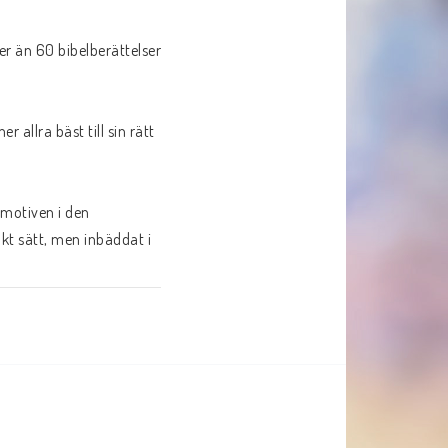
r än 60 bibelberättelser 
llra bäst till sin rätt 
dmotiven i den 
kt sätt, men inbäddat i 