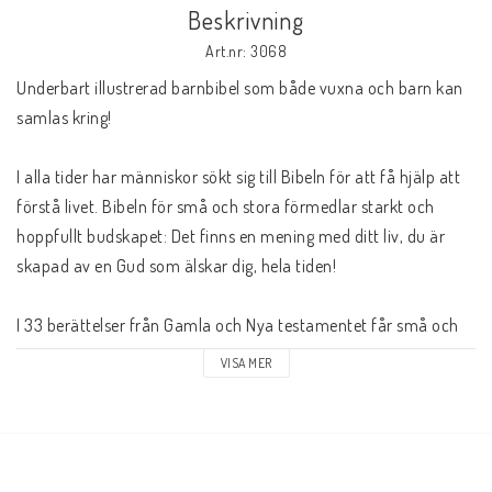
Beskrivning
Art.nr: 3068
Underbart illustrerad barnbibel som både vuxna och barn kan 
samlas kring!

I alla tider har människor sökt sig till Bibeln för att få hjälp att 
förstå livet. Bibeln för små och stora förmedlar starkt och 
hoppfullt budskapet: Det finns en mening med ditt liv, du är 
skapad av en Gud som älskar dig, hela tiden!

I 33 berättelser från Gamla och Nya testamentet får små och 
stora läsare stifta bekantskap med Bibelns odödliga texter. 
VISA MER
Berättelserna är rikt illustrerade med vackra uttrycksfulla 
bilder som kompletterar det enkla men innehållsrika språket.

Bibeln för små och stora är en bok att läsa i familjen, eller i 