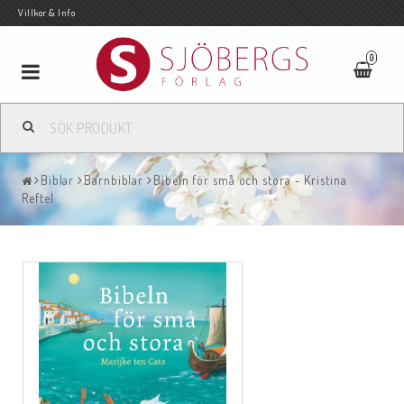
Villkor & Info
0
Toggle
navigation
Biblar
Barnbiblar
Bibeln för små och stora - Kristina
Reftel