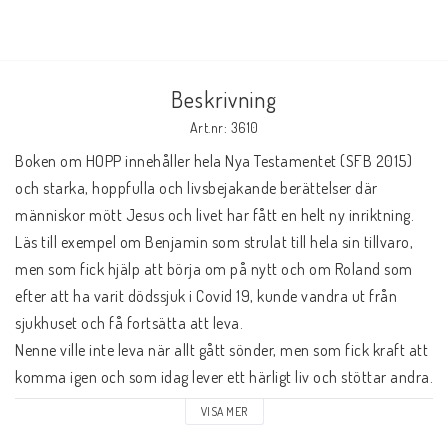
Beskrivning
Art.nr: 3610
Boken om HOPP innehåller hela Nya Testamentet (SFB 2015) 
och starka, hoppfulla och livsbejakande berättelser där 
människor mött Jesus och livet har fått en helt ny inriktning.

Läs till exempel om Benjamin som strulat till hela sin tillvaro, 
men som fick hjälp att börja om på nytt och om Roland som 
efter att ha varit dödssjuk i Covid 19, kunde vandra ut från 
sjukhuset och få fortsätta att leva.  

Nenne ville inte leva när allt gått sönder, men som fick kraft att 
komma igen och som idag lever ett härligt liv och stöttar andra.

Läs om David, en förortskille som mött både utanförskap och 
VISA MER
död, men som idag är en lycklig trebarnspappa mitt i 