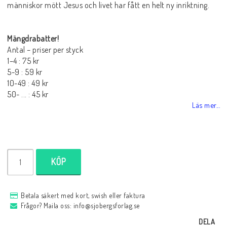
människor mött Jesus och livet har fått en helt ny inriktning.
Mängdrabatter!
Antal – priser per styck
1–4 : 75 kr
5-9 : 59 kr
10-49 : 49 kr
50- ... : 45 kr
Läs mer...
KÖP
Betala säkert med kort, swish eller faktura
Frågor? Maila oss: info@sjobergsforlag.se
DELA