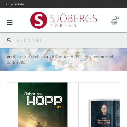
Villkor & Info
0
Toggle
navigation
Biblar
Pocketbiblar
Boken om HOPP - Nya Testamentet
(SFB 2015)