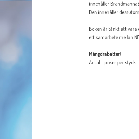
innehåller BrandmannaBi
Den innehåller dessutom 
Boken är tänkt att vara 
ett samarbete mellan NFK
Mängdrabatter!
Antal – priser per styck

1–4 : 75 kr

5-9 : 59 kr

10-49 : 49 kr

50- ...   : 45 kr

Format:
Utgiven av:
ISBN:
 9783942738637