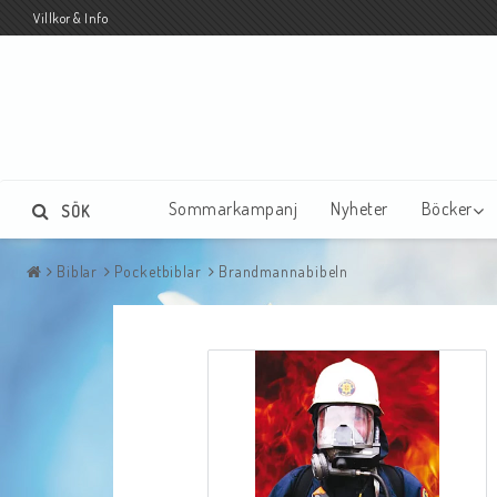
Villkor & Info
Sommarkampanj
Nyheter
Böcker
SÖK
Biblar
Pocketbiblar
Brandmannabibeln