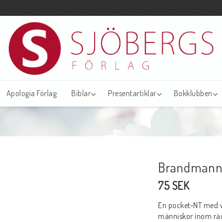
Apologia Förlag
Biblar
Presentartiklar
Bokklubben
Brandmann
75 SEK
En pocket-NT med vi
människor inom rädd