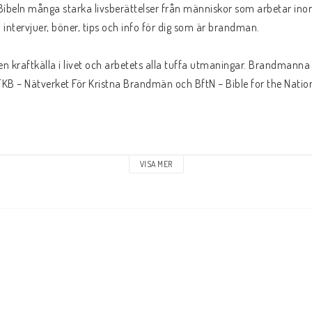
beln många starka livsberättelser från människor som arbetar inom
intervjuer, böner, tips och info för dig som är brandman.

en kraftkälla i livet och arbetets alla tuffa utmaningar. Brandmanna 
B – Nätverket För Kristna Brandmän och BftN – Bible for the Nation
VISA MER