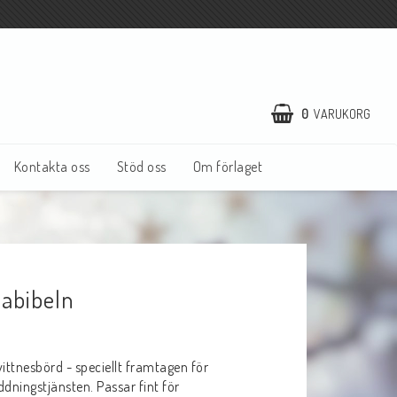
0
VARUKORG
Kontakta oss
Stöd oss
Om förlaget
abibeln
ttnesbörd - speciellt framtagen för
ningstjänsten. Passar fint för