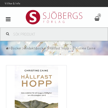
Villkor & Info
0
Toggle
navigation
Böcker
Andaktsböcker
Hållfast hopp - Christine Caine