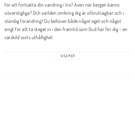
för att fortsätta din vandring i tro? Även när bergen känns 
oöverstigliga? Och världen omkring dig är oförutsägbar och i 
ständig förändring? Du behöver både något eget och något 
evigt för att ta steget in i den framtid som Gud har för dig – en 
särskild sorts uthållighet.

I Hållfast hopp delar Christine Caine med sig av sina lärdomar 
VISA MER
från vandringar i de kaliforniska bergen och inspirerar oss att 
upptäcka ett liv fyllt av hållfast hopp, och att bygga styrka 
genom att bestiga ett berg i taget.

Varje andakt innehåller en bibeltext, Christines egna 
reflektioner och berättelser, och en avslutande bön. Den här 
boken kommer att göra dig tryggare än någonsin i Guds plan 
för ditt liv, och hjälpa dig att hålla blicken stadigt fäst på målet 
– även när du drabbas av bakslag och besvikelser.
