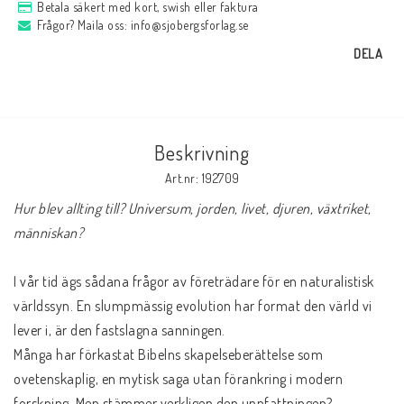
Betala säkert med kort, swish eller faktura
Frågor? Maila oss: info@sjobergsforlag.se
DELA
Beskrivning
Art.nr: 192709
Hur blev allting till? Universum, jorden, livet, djuren, växtriket, 
människan?
I vår tid ägs sådana frågor av företrädare för en naturalistisk 
världssyn. En slumpmässig evolution har format den värld vi 
lever i, är den fastslagna sanningen.

Många har förkastat Bibelns skapelseberättelse som 
ovetenskaplig, en mytisk saga utan förankring i modern 
forskning. Men stämmer verkligen den uppfattningen? 
