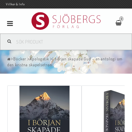
Villkor & Info
0
Toggle
navigation
Böcker
Apologetik
I början skapade Gud - en antologi om
den kristna skapelsetron