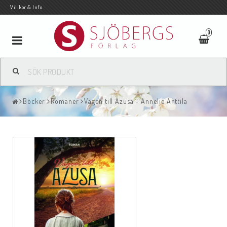
Villkor & Info
0
Toggle
navigation
Böcker
Romaner
Vägen till Azusa - Annelie Anttila