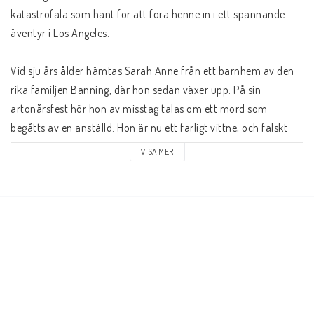
katastrofala som hänt för att föra henne in i ett spännande 
äventyr i Los Angeles.

Vid sju års ålder hämtas Sarah Anne från ett barnhem av den 
rika familjen Banning, där hon sedan växer upp. På sin 
artonårsfest hör hon av misstag talas om ett mord som 
begåtts av en anställd. Hon är nu ett farligt vittne, och falskt 
anklagad för stöld flyr hon från sitt hem.

VISA MER
Sarah Anne börjar ett nytt liv i Los Angeles, där hon lär känna 
William Seymour, Ruth och Richard Asberry och andra 
historiska personer som aktivt tjänade Gud under dessa dagar. 
Ska hon försöka återvinna både sin familjs förtroende och den 
unge mannen hon lämnade kvar, eller ska hon följa sin kallelse 
att tjäna Gud under väckelsen på Azusa Street?
